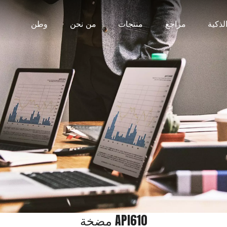
لذكية
مراجع
منتجات
من نحن
وطن
مضخة API610