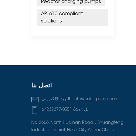
Reactor charging pumps
API 610 compliant
solutions
اتصل بنا
info@cnhs-pump.com
البريد الإلكتروني :
تل :
+86 0551-64232377
No. 2666, North Huainan Road，Shuangfeng
Industrial District, Hefei City, Anhui, China.