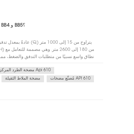
ما هي اختلافات الأداء بين مضخات BB4 و BB5؟
نطاق واسع نسبيًا من متطلبات التدفق والضغط، مما 
الصناعية العا
مضخة الطرد المركزي Api 610
مُصنِّع مضخات API 610
مضخة الملاط الثقيلة
الحال في خطوط أنابيب النفط والغاز واسعة ال
مصممة للعمل في ظل ظروف درجات حرارة عادية إلى