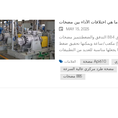
MAY 15, 2025
التدفق والضغطتتميز مضخات BB4 عادةً بمعدل تدفق (Q) يتراوح من 15 إلى 1000 متر
مكعب/ساعة ويمكنها تحقيق ضغط (H) من 180 إلى 2600 متر. وهي مصممة للتعامل مع
يجعلها مناسبة للعديد من التطبيقات
مة.بالمقارنة، تستطيع مضخات BB5 التعامل مع معدلات تدفق أعلى، حيث تتجاوز
مضخة Api610
العلامات :
بعض طرازاتها 4400 جالون أمريكي في الدقيقة (حوالي 1000 متر مكعب في الساعة)،
ويمكنها الوصول إلى ارتفاعات تتجاوز 12000 قدم (حوالي 3660 مترًا). وهذا ما يجعل مضخات
مضخة طرد مركزي عالية السرعة
BB5 مثالية للتطبيقات التي تتطلب ضخ كميات كبيرة جدًا وارتفاعات ضغط عالية، كما هو
مضخات BB5
نطاق أو أنظمة تغذية الغلايات عالية
الضغط. مضخة خفى هوا شنج API 610 BB4 مقاومة الحرارة والضغطتُعد مضخات BB4
مناسبة بشكل عام لدرجات حرارة تتراوح من -80 درجة مئوية إلى +220 درجة مئوية. وهي
 مرتفعة بشكل معتدل في العمليات
الصناعية.تستطيع مضخات BB5 تحمل درجات حرارة أعلى بكثير، تصل إلى 450 درجة مئوية
(840 درجة فهرنهايت)، ويبلغ ضغط التشغيل القياسي لها 15000 كيلو باسكال (2250 رطل