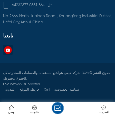
تل :
+86 0551-64232377
No. 2666, North Huainan Road，Shuangfeng Industrial District,
Hefei City, Anhui, China.
تابعنا
حقوق النشر © 2026 شركة هيفي هواشنغ للمضخات والصمامات المحدودة كل
الحقوق محفوظة.
IPv6 network supported.
سياسة الخصوصية
Xml
خريطة الموقع
المدونة
اتصل بنا
منتجات
وطن