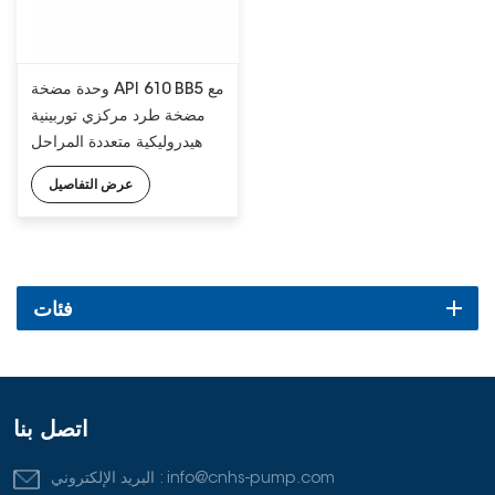
وحدة مضخة API 610 BB5 مع
مضخة طرد مركزي توربينية
هيدروليكية متعددة المراحل
عرض التفاصيل
فئات
اتصل بنا
info@cnhs-pump.com
البريد الإلكتروني :