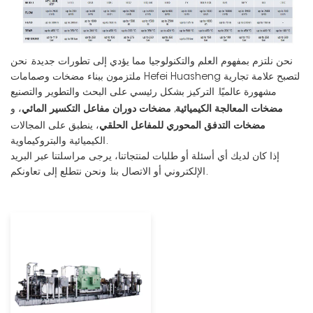
نحن نلتزم بمفهوم العلم والتكنولوجيا مما يؤدي إلى تطورات جديدة. نحن
ملتزمون ببناء مضخات وصمامات Hefei Huasheng لتصبح علامة تجارية
مشهورة عالميًا. التركيز بشكل رئيسي على البحث والتطوير والتصنيع
مضخات المعالجة الكيميائية
مضخات دوران مفاعل التكسير المائي
,
، و
مضخات التدفق المحوري للمفاعل الحلقي
، ينطبق على المجالات
الكيميائية والبتروكيماوية.
إذا كان لديك أي أسئلة أو طلبات لمنتجاتنا، يرجى مراسلتنا عبر البريد
الإلكتروني أو الاتصال بنا. ونحن نتطلع إلى تعاونكم.