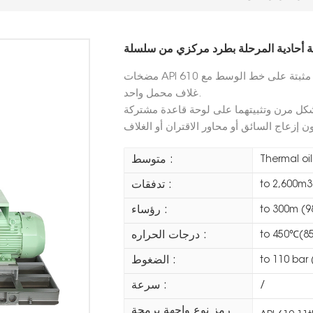
مضخات API 610 الأساسية الخاصة بنا هي مضخات ذات مرحلة واحدة مثبتة على خط الوسط مع
غلاف محمل واحد.
متوسط :
Thermal oil
تدفقات :
to 2,600m
رؤساء :
to 300m (98
درجات الحراره :
to 450℃(8
الضغوط :
to 110 bar 
سرعة :
/
رمز نوع واجهة برمجة