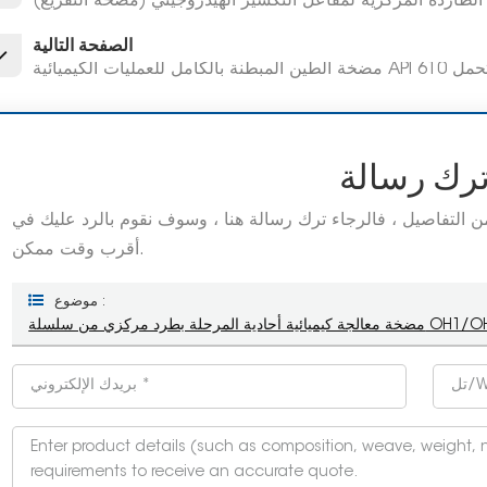
لطاردة المركزية لمفاعل التكسير الهيدروجيني (مضخة التفريغ)
الصفحة التالية
ية API 610 شديدة التحمل
ترك رسالة
 من التفاصيل ، فالرجاء ترك رسالة هنا ، وسوف نقوم بالرد عليك في
أقرب وقت ممكن.
موضوع :
رد مركزي من سلسلة OH1/OH2 API 610