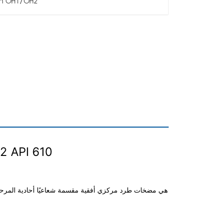
1th OH1/OH2
مضخة معالجة كيميائية أحادية