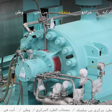
لذكية
مراجع
منتجات
من نحن
وطن
/
مضخات الطرد المركزي
/
وطن
/
أنت في :