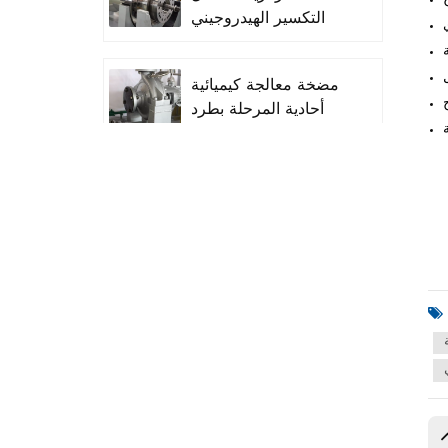
التكسير الهيدروجيني
(مضخة التفريغ)
مضخة معالجة كيميائية
أحادية المرحلة بطرد
مركزي من سلسلة
OH1/OH2 API 610
مضخة الطين المبطنة
بالكامل للعمليات
الكيميائية API 610
شديدة التحمل
مضخات طرد مركزي
عمودية متعددة المراحل
ذات غلاف مزدوج من
سلسلة VS6 API 610