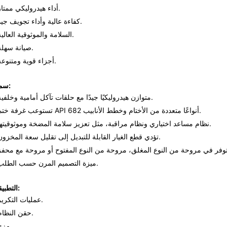
أداء هيدروليكي ممتاز.
كفاءة عالية وأداء تجويف جيد.
السلامة والموثوقية العالية.
صيانة سهلة.
أجزاء قوية ومتنوعة.
سمات:
متوازن هيدروليكيًا جيدًا مع حلقات تآكل أمامية وخلفية.
تستوعب غرفة ختم API 682 أنواعًا متعددة من الأختام وخطط الأنابيب.
نظام مساعد اختياري ونظام مراقبة، مثل تعزيز سلامة المضخة وموثوقيتها.
تؤدي قطع الغيار القابلة للتبديل إلى تقليل سعة المخزون.
ميزة التصميم المرن حسب الطلب.
التطبيقات:
عمليات التكرير.
حقن النظام.
مزج.