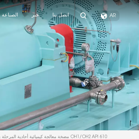
اتصل بنا
خبر
الصناعة ا
AR
مضخة معالجة كيميائية أحادية المرحلة بطرد مركزي من سلسلة OH1/OH2 API 610