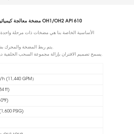
مضخة معالجة كيميائية أحادية المرحلة بطرد مركزي من سلسلة OH1/OH2 API 610
يتم ربط المضخة والمحرك بشكل مرن وتثبيتهما على لوحة قاعدة مشتركة.
يسمح تصميم الاقتران بإزالة مجموعة السحب الخلفية دون إزعاج السائق أو محاور الاقتران أو الغلاف.
3/h (11,440 GPM）
4 ft)
50℉)
(1,600 PSIG)