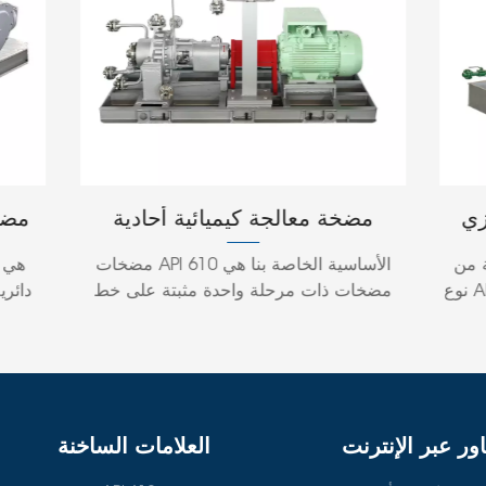
زي
مضخة معالجة كيميائية أحادية
مضخ
 من سلسلة
المرحلة بطرد مركزي من سلسلة
لم
ة من
مضخات API 610 الأساسية الخاصة بنا هي
OH1/OH2 API 610
نوع API 610 BB2 بأنها مثبتة في خط الوسط،
مضخات ذات مرحلة واحدة مثبتة على خط
دائري
مزدوج
الوسط مع غلاف محمل واحد.يتم ربط
ووحدة 
المضخة والمحرك بشكل مرن وتثبيتهما على
محمي، 
اتها
لوحة قاعدة مشتركة.يسمح تصميم الاقتران
الت
ة
بإزالة مجموعة السحب الخلفية دون إزعاج
المض
لقابل
السائق أو محاور الاقتران أو الغلاف.
الضغط،
ور عبر الإنترنت
العلامات الساخنة
ة إلى
تشح
يلات
ضغط 