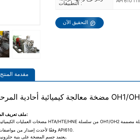
API 610 1
التطبيقات :
التحقيق الآن
مقدمة المنتج
 المرحلة OH1/OH2 API 610
ملف تعريف المنتج:
مضخات العمليات الكيميائية HTA/HTE/HNE من سلسلة OH1/OH2 هي مضخات طرد مركزي أفقية مقسمة شعاعيًا أحادية المرحلة مص
وفقًا لأحدث إصدار من مواصفات API610.
يعتمد جسم المضخة على بنية حلزونية.