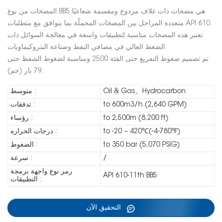
المضخات من نوع BB5 هي مضخات ذات غلاف مزدوج ومقسمة شعاعيًا
متعددة المراحل بين المضخات المحملّة بما يتوافق مع متطلبات API 610.
تعتبر هذه المضخات مناسبة لتطبيقات واسعة في معالجة السوائل ذات
الضغط العالي في مصافي النفط وصناعة البتروكيماويات.
تم تصميم ضغوط التفريغ حتى الفئة 2500 ومناسبة لضغوط الشفط حتى
79 بار (جم).
Oil & Gas、Hydrocarbon
متوسط :
to 600m3/h (2,640 GPM)
تدفقات :
to 2,500m (8,200 ft)
رؤساء :
to -20 ~ 420℃(-4-780℉)
درجات الحراره :
to 350 bar (5,070 PSIG)
الضغوط :
/
سرعة :
رمز نوع واجهة برمجة
API 610-11th BB5
التطبيقات :
التحقيق الآن