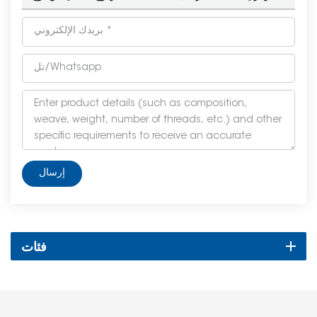
إرسال
فئات