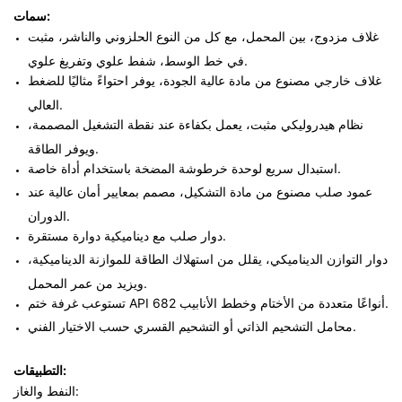
سمات:
غلاف مزدوج، بين المحمل، مع كل من النوع الحلزوني والناشر، مثبت
في خط الوسط، شفط علوي وتفريغ علوي.
غلاف خارجي مصنوع من مادة عالية الجودة، يوفر احتواءً مثاليًا للضغط
العالي.
نظام هيدروليكي مثبت، يعمل بكفاءة عند نقطة التشغيل المصممة،
ويوفر الطاقة.
استبدال سريع لوحدة خرطوشة المضخة باستخدام أداة خاصة.
عمود صلب مصنوع من مادة التشكيل، مصمم بمعايير أمان عالية عند
الدوران.
دوار صلب مع ديناميكية دوارة مستقرة.
دوار التوازن الديناميكي، يقلل من استهلاك الطاقة للموازنة الديناميكية،
ويزيد من عمر المحمل.
تستوعب غرفة ختم API 682 أنواعًا متعددة من الأختام وخطط الأنابيب.
محامل التشحيم الذاتي أو التشحيم القسري حسب الاختيار الفني.
التطبيقات:
النفط والغاز: