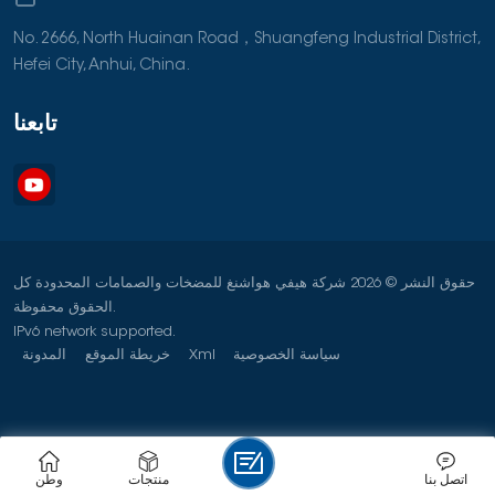
No. 2666, North Huainan Road，Shuangfeng Industrial District,
Hefei City, Anhui, China.
تابعنا
حقوق النشر © 2026 شركة هيفي هواشنغ للمضخات والصمامات المحدودة كل
الحقوق محفوظة.
IPv6 network supported.
سياسة الخصوصية
Xml
خريطة الموقع
المدونة
اتصل بنا
منتجات
وطن