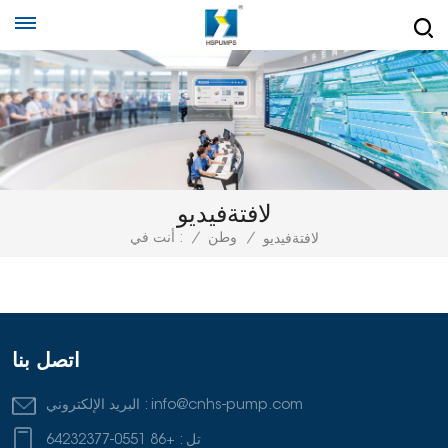
لافتةفيديو
/
وطن
/
أنت في :
لافتةفيديو
اتصل بنا
info@cnhs-pump.com
البريد الإلكتروني :
تل :
+86 0551-64232377