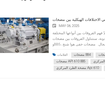
MAY 06, 2025
ّ فهم الفروقات بين أنواعها المختلفة
مدونة، سنتناول الفروقات بين مضخات BB4
وBB5، وهما نوعان شائعان في هذا المجال. مضخات خفى هوا شنج BB4 مضخات BB4 هي
راحل أفقياً، حيث تتجه مراوحها في
مضخات BB4
العلامات :
ذه المضخات وفقًا لمعيار API610 لقطاعات النفط والكيماويات الثقيلة
عم الأفقي المركزي لمضخات BB4 في تحسين استقرارها أثناء التشغيل. يتميز
مضخات API 610 BB5
غلاف مضخات BB4 بتصميم أحادي الغلاف، مما يجعل تركيبها أبسط نسبيًا مقارنةً ببعض
مضخة الطرد المركزي Api 610
ثال، تتوافق شفة مضخات BB4 مع معايير ANSI/DIN/ISO،
تسرب الميكانيكي مع معيار ISO21049 (API682). مضخات خفى
هوا شنج BB5 أما مضخات BB5، فهي مضخات ذات غلاف مزدوج، وتحديدًا من النوع
ف داخلي مقسم شعاعيًا أو محوريًا، مع
لغلاف المزدوج لمضخات BB5 طبقة حماية إضافية، وهو أكثر
ي ودرجة الحرارة المرتفعة. وتتوافق