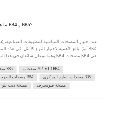
ما هي الاختلافات الهيكلية بين مضخات BB4 و BB5؟
عند اختيار المضخات المناسبة للتطبيقات الصناعية، يُعد
أمرًا بالغ الأهمية لاختيار النوع الأمثل. في هذه ال
مضخات طرد مركزي أحادية الغلاف، مجزأة، ومتعددة الم
مضخات API 610 BB4
مضخات BB5
نفس الاتجاه. صُممت ه
والغاز. يُسهم الد
مضخات الطرد المركزي BB5
مضخات الطرد المركزي BB4
مضخة فلوسيرف
مضخة ديب بلو
الطرازات الأخرى. على سبيل الم
وتتوافق أبعاد تجويف مانع ال
الأسطواني. وهي متعددة المراحل، وتُركّب أفقيًا بغلا
دعامتين طرفيتين. يوفر تصميم ا
ملاءمة للتطبيقات التي تسود فيها ظروف الضغط العال