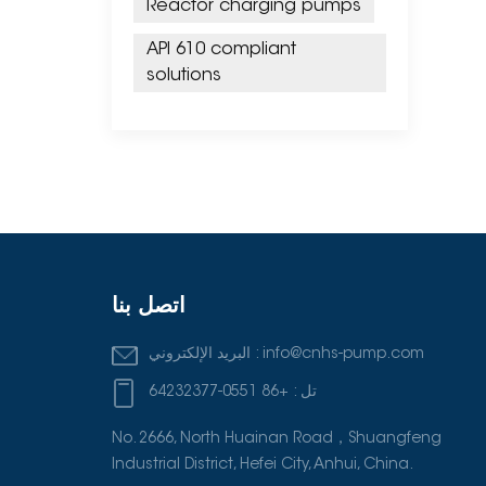
Reactor charging pumps
API 610 compliant
solutions
اتصل بنا
info@cnhs-pump.com
البريد الإلكتروني :
تل :
+86 0551-64232377
No. 2666, North Huainan Road，Shuangfeng
Industrial District, Hefei City, Anhui, China.