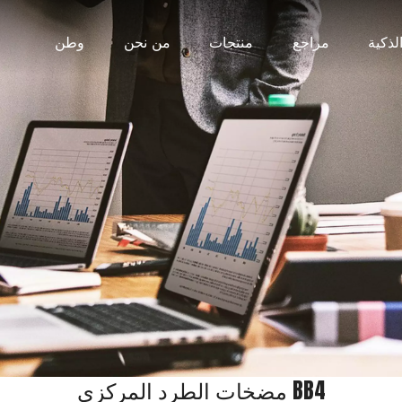
لذكية
مراجع
منتجات
من نحن
وطن
مضخات الطرد المركزي BB4