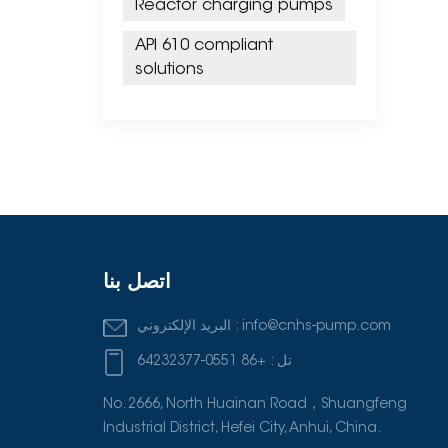
Reactor charging pumps
API 610 compliant
solutions
اتصل بنا
info@cnhs-pump.com
البريد الإلكتروني :
تل :
+86 0551-64232377
No. 2666, North Huainan Road，Shuangfeng
Industrial District, Hefei City, Anhui, China.