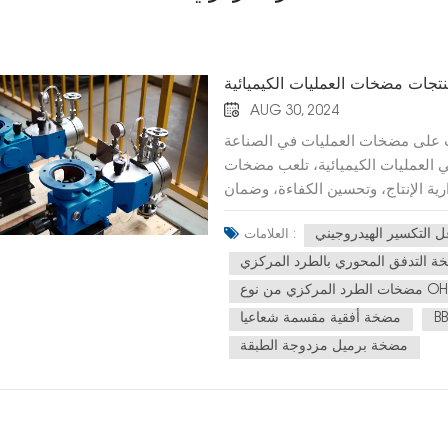
جات مضخات العمليات الكيميائية
AUG 30, 2024
لب على مضخات العمليات في الصناعة
 في العمليات الكيميائية، تلعب مضخات
ارية الإنتاج، وتحسين الكفاءة، وضمان
ة تصنيف مضخات العمليات الكيميائية
التكسير الهيدروجيني
العلامات :
 في السوق. تصنيف مضخات العمليات
دأ العمل - مضخات الطرد المركزيتعتمد على قوة
 التدفق المحوري بالطرد المركزي
لنقل السوائل. تُعد هذه المضخات من
طرد المركزي من نوع OH2
ميائية، وهي مناسبة للسوائل منخفضة
مضخة أفقية مقسمة شعاعيا
إيجابية: بما في ذلك مضخات التروس،
مضخة برميل مزدوجة الطبقة
المضخات السوائل من خلال تغييرات
اللزوجة العالية أو التطبيقات التي
طيسي:تستخدم وصلات مغناطيسية لنقل
ئل الكيميائية الخطرة السامة والقابلة