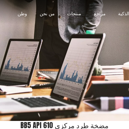
لذكية
مراجع
منتجات
من نحن
وطن
BB5 API 610 مضخة طرد مركزي