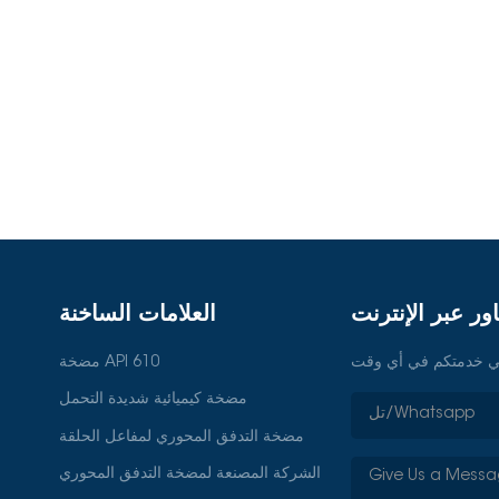
مياء الخضراء، مما يُتيح فرصًا سوقية
سعى العديد من الشركات إلى منتجات
لكربونية والامتثال للمعايير البيئية
صاد الدائري في تطوير سوق المضخات
اضي أطول وكفاءة أعلى في استخدام
ليمية هناك اختلافات كبيرة في الطلب على
 تُركز منطقة آسيا والمحيط الهادئ،
 والشراء بالجملة. بينما تُولي السوق
لبيئي، مُفضّلةً منتجات المضخات عالية
شمالية على معايير عالية، فإنها تتجه
ة الأتمتة والمراقبة الذكية. خاتمةمع
ور عبر الإنترنت
العلامات الساخنة
لى مضخات العمليات الكيميائية. بدءًا
ة، واختلافات السوق الإقليمية، ترتبط
مضخة API 610
وثيقًا بطلب السوق. بالنسبة لشركات
 على تحسين كفاءة الإنتاج فحسب، بل
مضخة كيميائية شديدة التحمل
لحفاظ على قدرتها التنافسية في سوق
مضخة التدفق المحوري لمفاعل الحلقة
 السوق: "تحليل سوق مضخات العمليات الكيميائية
الشركة المصنعة لمضخة التدفق المحوري
لصناعة: "الابتكارات التكنولوجية وتطبيقات مضخات