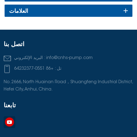
إلى رحلتنا. في ظلّ توسّعنا العالمي، نسعى جاهدين للبحث عن شركاء
يشاركوننا رؤيتنا في الجودة والابتكار والنجاح المشترك.
العلامات
اتصل بنا
info@cnhs-pump.com
البريد الإلكتروني :
تل :
+86 0551-64232377
No. 2666, North Huainan Road，Shuangfeng Industrial District,
Hefei City, Anhui, China.
تابعنا