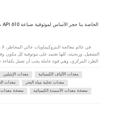
ما
في عالم معالجة البتروكيماويات عالي المخاطر، لا 
التشغيل، وربحيته، كلها تعتمد على موثوقية كل مكون. 
الطرد المركزي، وهي قوة عاملة يجب أن تعمل بكفاءة ع
معدات الألياف الكيميائية
معدات الإيثيلين
alves (CNHS
لدينا.الالتزام بالمعايير إلزامي، وتجاوزها مهمتنا.يمكن
معدات تحلية مياه البحر
معدات الت
الجودة. إلا أن الموثوقية الحقيقية تُبنى على ثقافة التميز
مضخة معدات الأسمدة الكيميائية
مضخة معدات ا
لنا:علم المواد المتقدم: نحن نستخدم سبائك ومواد
والاحتكاك ودرجات الحرارة القصوى، مما يضمن عمر 
في مجال البحث والتطوير، مكوناتٍ بدقةٍ متناهية. هذ
والتلف، ويضمن أداءً يُعتمد عليه عامًا بعد عام.اختب