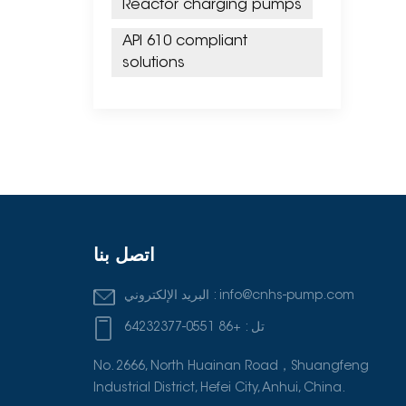
Reactor charging pumps
API 610 compliant
solutions
اتصل بنا
info@cnhs-pump.com
البريد الإلكتروني :
تل :
+86 0551-64232377
No. 2666, North Huainan Road，Shuangfeng
Industrial District, Hefei City, Anhui, China.