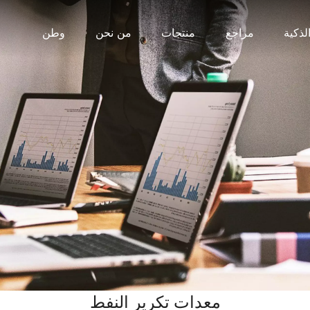
لذكية
مراجع
منتجات
من نحن
وطن
معدات تكرير النفط