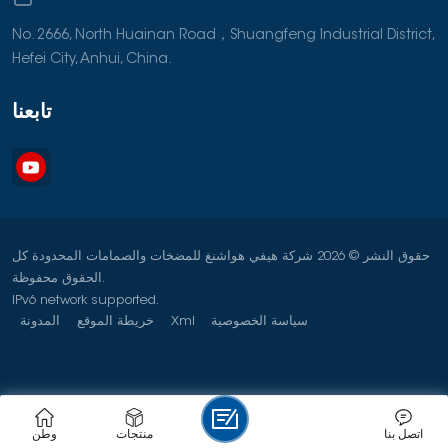
No. 2666, North Huainan Road，Shuangfeng Industrial District,
Hefei City, Anhui, China.
تابعنا
حقوق النشر © 2026 شركة هيفي هواشنغ للمضخات والصمامات المحدودة كل
الحقوق محفوظة.
IPv6 network supported.
سياسة الخصوصية
Xml
خريطة الموقع
المدونة
اتصل بنا
منتجات
وطن