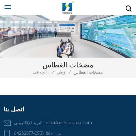
مضخات الغطاس
/
وطن
/
أنت في :
مضخات الغطاس
اتصل بنا
info@cnhs-pump.com
البريد الإلكتروني :
تل :
+86 0551-64232377