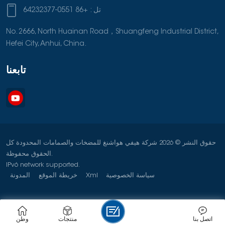
تل :
+86 0551-64232377
No. 2666, North Huainan Road，Shuangfeng Industrial District,
Hefei City, Anhui, China.
تابعنا
حقوق النشر © 2026 شركة هيفي هواشنغ للمضخات والصمامات المحدودة كل
الحقوق محفوظة.
IPv6 network supported.
سياسة الخصوصية
Xml
خريطة الموقع
المدونة
اتصل بنا
منتجات
وطن