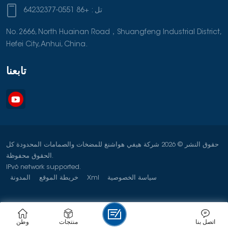
تل :
+86 0551-64232377
No. 2666, North Huainan Road，Shuangfeng Industrial District,
Hefei City, Anhui, China.
تابعنا
حقوق النشر © 2026 شركة هيفي هواشنغ للمضخات والصمامات المحدودة كل
الحقوق محفوظة.
IPv6 network supported.
سياسة الخصوصية
Xml
خريطة الموقع
المدونة
اتصل بنا
منتجات
وطن