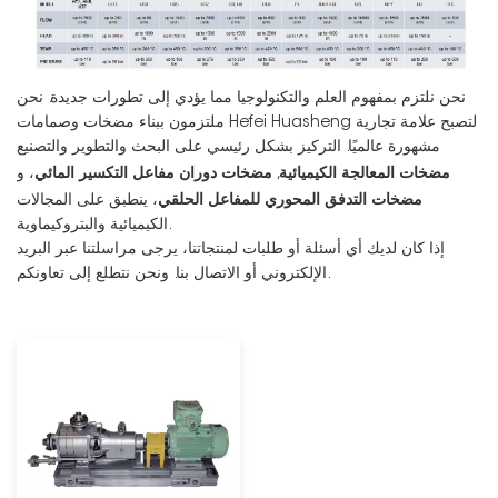
نحن نلتزم بمفهوم العلم والتكنولوجيا مما يؤدي إلى تطورات جديدة. نحن
ملتزمون ببناء مضخات وصمامات Hefei Huasheng لتصبح علامة تجارية
مشهورة عالميًا. التركيز بشكل رئيسي على البحث والتطوير والتصنيع
مضخات المعالجة الكيميائية
مضخات دوران مفاعل التكسير المائي
,
، و
مضخات التدفق المحوري للمفاعل الحلقي
، ينطبق على المجالات
الكيميائية والبتروكيماوية.
إذا كان لديك أي أسئلة أو طلبات لمنتجاتنا، يرجى مراسلتنا عبر البريد
الإلكتروني أو الاتصال بنا. ونحن نتطلع إلى تعاونكم.