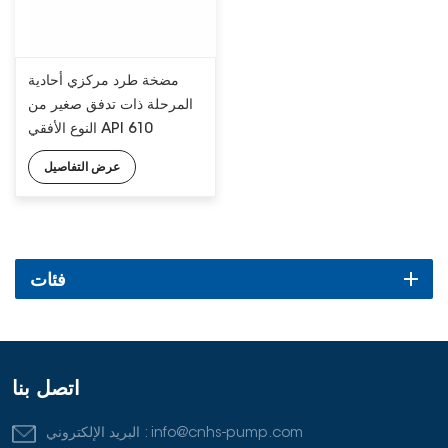
مضخة طرد مركزي أحادية
المرحلة ذات تدفق صغير من
النوع الأفقي API 610
عرض التفاصيل
فئات
اتصل بنا
info@cnhs-pump.com
البريد الإلكتروني :