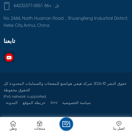
تل :
+86 0551-64232377
No. 2666, North Huainan Road，Shuangfeng Industrial District,
Hefei City, Anhui, China.
تابعنا
حقوق النشر © 2026 شركة هيفي هواشنغ للمضخات والصمامات المحدودة كل
الحقوق محفوظة.
IPv6 network supported.
سياسة الخصوصية
Xml
خريطة الموقع
المدونة
اتصل بنا
منتجات
وطن