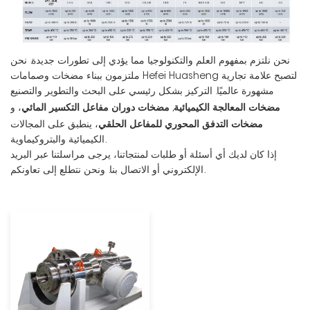
نحن نلتزم بمفهوم العلم والتكنولوجيا مما يؤدي إلى تطورات جديدة. نحن
ملتزمون ببناء مضخات وصمامات Hefei Huasheng لتصبح علامة تجارية
مشهورة عالميًا. التركيز بشكل رئيسي على البحث والتطوير والتصنيع
مضخات المعالجة الكيميائية
مضخات دوران مفاعل التكسير المائي
,
، و
مضخات التدفق المحوري للمفاعل الحلقي
، ينطبق على المجالات
الكيميائية والبتروكيماوية.
إذا كان لديك أي أسئلة أو طلبات لمنتجاتنا، يرجى مراسلتنا عبر البريد
الإلكتروني أو الاتصال بنا. ونحن نتطلع إلى تعاونكم.