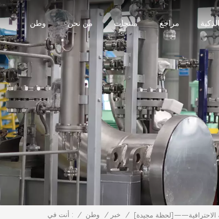
لذكية
مراجع
منتجات
من نحن
وطن
/
خبر
/
وطن
/
أنت في :
 الاحترافية