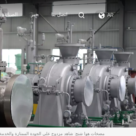
اتصل بنا
خبر
الصناعة ا
AR
[لحظة مجيدة]——مضخات هوا شنج: شاهد مزدوج على الجودة الممتازة والخدمة