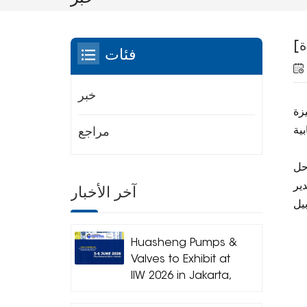
فئات
خبر
يزة
مراجع
حل
ير
آخر الأخبار
Huasheng Pumps &
Valves to Exhibit at
IIW 2026 in Jakarta,
Indonesia