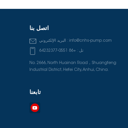
اتصل بنا
info@cnhs-pump.com
البريد الإلكتروني :
تل :
+86 0551-64232377
No. 2666, North Huainan Road，Shuangfeng
Industrial District, Hefei City, Anhui, China.
تابعنا