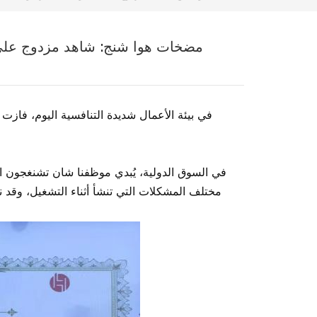
[لحظة مجيدة]——مضخات هوا شنج: شاهد مزدو
في بيئة الأعمال شديدة التنافسية اليوم، فازت ش
في السوق الدولية، يُبدي موظفنا شان تشنغجون الت
مختلف المشكلات التي تنشأ أثناء التشغيل، وقد ن