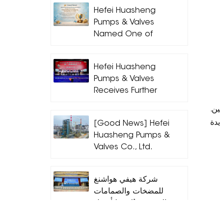
Hefei Huasheng
Pumps & Valves
Named One of
Hefei’s Outstanding
Contributing
Hefei Huasheng
Enterprises for 2025
Pumps & Valves
Receives Further
Industry Honors,
ن.
Leading High-
[Good News] Hefei
Quality
Huasheng Pumps &
Development of
Valves Co., Ltd.
the Pump Industry
Achieves Another
Through Standards
Outstanding Result!
شركة هيفي هواشنغ
للمضخات والصمامات
المحدودة تُكرّم كأفضل
مورد للفترة 2024-