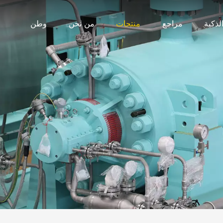
لذكية
مراجع
منتجات
من نحن
وطن