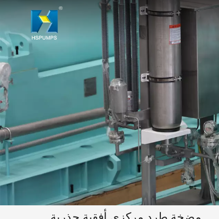
مضخة طرد مركزي أفقية جذرية