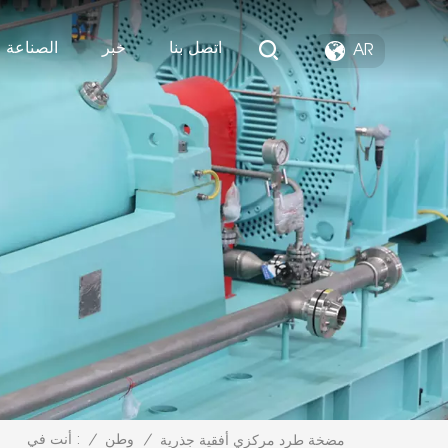
اتصل بنا
خبر
الصناعة ا
AR
/
وطن
/
أنت في :
مضخة طرد مركزي أفقية جذرية