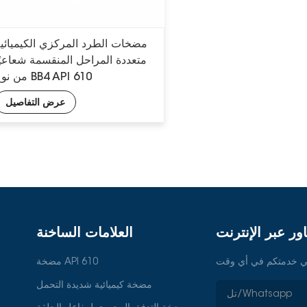
مضخات الطرد المركزي الكيميائي
متعددة المراحل المنقسمة شعاعيً
من نوع BB4 API 610
عرض التفاصيل
ور عبر الإنترنت
العلامات الساخنة
مضخة API 610
مضخة كيميائية شديدة التحمل