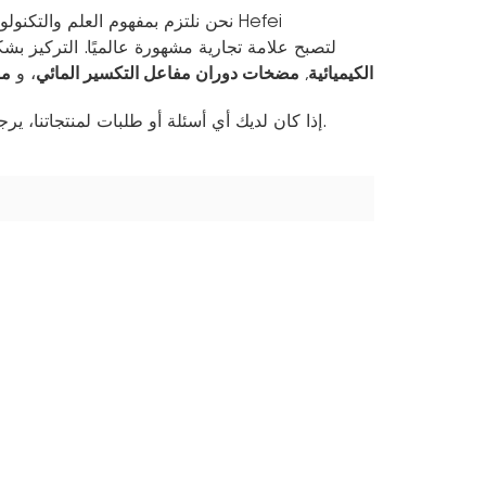
نحن نلتزم بمفهوم العلم والتكنولو
Huasheng لتصبح علامة تجارية مشهورة عالميًا. الترك
الكيميائية
مضخات دوران مفاعل التكسير المائي
مض
,
، و
إذا كان لديك أي أسئلة أو طلبات لمنتجاتنا، يرجى مراسلتنا عبر البريد الإلكتروني أو الاتصال بنا. ونحن نتطلع إلى تعاونكم.