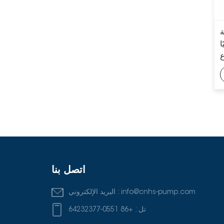
مضخة الطين المبطنة
بالكامل للعمليات
ة
الكيميائية API 610
ا
شديدة التحمل
مضخات طرد مركزي
عمودية متعددة المراحل
ذات غلاف مزدوج من
سلسلة VS6 API 610
اتصل بنا
info@cnhs-pump.com
البريد الإلكتروني :
تل :
+86 0551-64232377