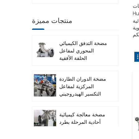
He
منتجات مميزة
ئية
مضخة التدفق الكيميائي
المحوري لمفاعل
الحلقة الأفقية
مضخة الدوران الطاردة
المركزية لمفاعل
التكسير الهيدروجيني
(مضخة التفريغ)
مضخة معالجة كيميائية
أحادية المرحلة بطرد
مركزي من سلسلة
OH1/OH2 API 610