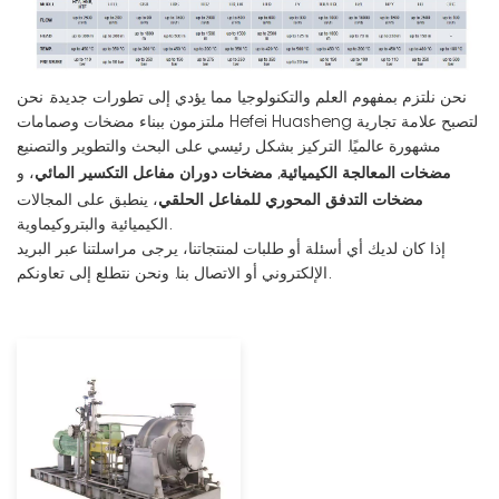
نحن نلتزم بمفهوم العلم والتكنولوجيا مما يؤدي إلى تطورات جديدة. نحن
ملتزمون ببناء مضخات وصمامات Hefei Huasheng لتصبح علامة تجارية
مشهورة عالميًا. التركيز بشكل رئيسي على البحث والتطوير والتصنيع
مضخات المعالجة الكيميائية
مضخات دوران مفاعل التكسير المائي
,
، و
مضخات التدفق المحوري للمفاعل الحلقي
، ينطبق على المجالات
الكيميائية والبتروكيماوية.
إذا كان لديك أي أسئلة أو طلبات لمنتجاتنا، يرجى مراسلتنا عبر البريد
الإلكتروني أو الاتصال بنا. ونحن نتطلع إلى تعاونكم.