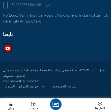
تل :
+86 0551-64232377
No. 2666, North Huainan Road，Shuangfeng Industrial District,
Hefei City, Anhui, China.
تابعنا
حقوق النشر © 2026 شركة هيفي هواشنغ للمضخات والصمامات المحدودة كل
الحقوق محفوظة.
IPv6 network supported.
سياسة الخصوصية
Xml
خريطة الموقع
المدونة
اتصل بنا
منتجات
وطن