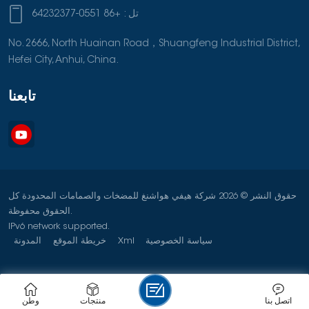
تل :
+86 0551-64232377
No. 2666, North Huainan Road，Shuangfeng Industrial District,
Hefei City, Anhui, China.
تابعنا
حقوق النشر © 2026 شركة هيفي هواشنغ للمضخات والصمامات المحدودة كل
الحقوق محفوظة.
IPv6 network supported.
سياسة الخصوصية
Xml
خريطة الموقع
المدونة
اتصل بنا
منتجات
وطن