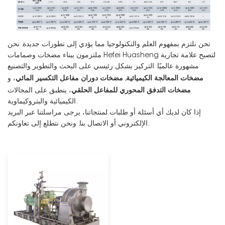
نحن نلتزم بمفهوم العلم والتكنولوجيا مما يؤدي إلى تطورات جديدة. نحن
ملتزمون ببناء مضخات وصمامات Hefei Huasheng لتصبح علامة تجارية
مشهورة عالميًا. التركيز بشكل رئيسي على البحث والتطوير والتصنيع
مضخات المعالجة الكيميائية
مضخات دوران مفاعل التكسير المائي
,
، و
مضخات التدفق المحوري للمفاعل الحلقي
، ينطبق على المجالات
الكيميائية والبتروكيماوية.
إذا كان لديك أي أسئلة أو طلبات لمنتجاتنا، يرجى مراسلتنا عبر البريد
الإلكتروني أو الاتصال بنا. ونحن نتطلع إلى تعاونكم.