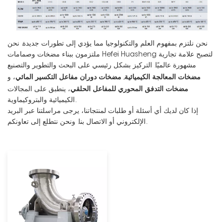
نحن نلتزم بمفهوم العلم والتكنولوجيا مما يؤدي إلى تطورات جديدة. نحن
ملتزمون ببناء مضخات وصمامات Hefei Huasheng لتصبح علامة تجارية
مشهورة عالميًا. التركيز بشكل رئيسي على البحث والتطوير والتصنيع
مضخات المعالجة الكيميائية
مضخات دوران مفاعل التكسير المائي
,
، و
مضخات التدفق المحوري للمفاعل الحلقي
، ينطبق على المجالات
الكيميائية والبتروكيماوية.
إذا كان لديك أي أسئلة أو طلبات لمنتجاتنا، يرجى مراسلتنا عبر البريد
الإلكتروني أو الاتصال بنا. ونحن نتطلع إلى تعاونكم.