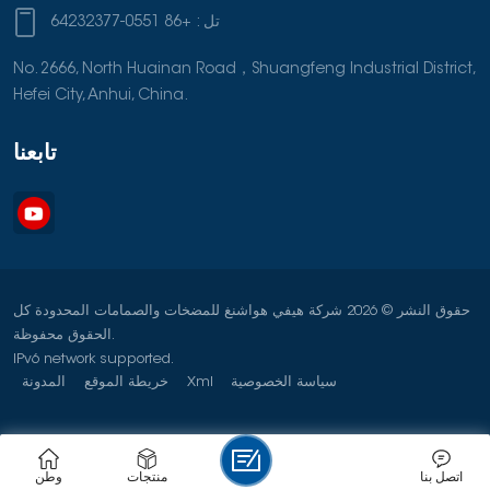
تل :
+86 0551-64232377
No. 2666, North Huainan Road，Shuangfeng Industrial District,
Hefei City, Anhui, China.
تابعنا
حقوق النشر © 2026 شركة هيفي هواشنغ للمضخات والصمامات المحدودة كل
الحقوق محفوظة.
IPv6 network supported.
سياسة الخصوصية
Xml
خريطة الموقع
المدونة
اتصل بنا
منتجات
وطن