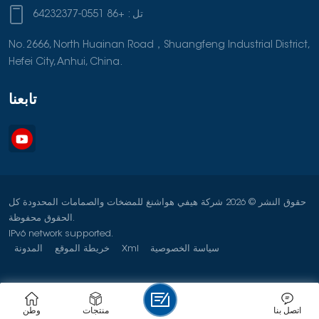
تل :
+86 0551-64232377
No. 2666, North Huainan Road，Shuangfeng Industrial District,
Hefei City, Anhui, China.
تابعنا
حقوق النشر © 2026 شركة هيفي هواشنغ للمضخات والصمامات المحدودة كل
الحقوق محفوظة.
IPv6 network supported.
سياسة الخصوصية
Xml
خريطة الموقع
المدونة
اتصل بنا
منتجات
وطن