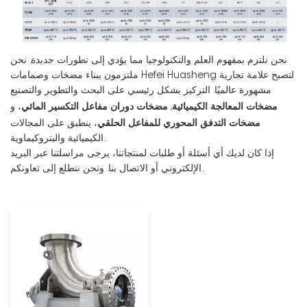
نحن نلتزم بمفهوم العلم والتكنولوجيا مما يؤدي إلى تطورات جديدة. نحن
ملتزمون ببناء مضخات وصمامات Hefei Huasheng لتصبح علامة تجارية
مشهورة عالميًا. التركيز بشكل رئيسي على البحث والتطوير والتصنيع
مضخات المعالجة الكيميائية
مضخات دوران مفاعل التكسير المائي
,
، و
مضخات التدفق المحوري للمفاعل الحلقي
، ينطبق على المجالات
الكيميائية والبتروكيماوية.
إذا كان لديك أي أسئلة أو طلبات لمنتجاتنا، يرجى مراسلتنا عبر البريد
الإلكتروني أو الاتصال بنا. ونحن نتطلع إلى تعاونكم.