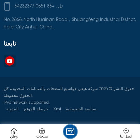
تل :
+86 0551-64232377
No. 2666, North Huainan Road，Shuangfeng Industrial District,
Hefei City, Anhui, China.
تابعنا
حقوق النشر © 2026 شركة هيفي هواشنغ للمضخات والصمامات المحدودة كل
الحقوق محفوظة.
IPv6 network supported.
سياسة الخصوصية
Xml
خريطة الموقع
المدونة
اتصل بنا
منتجات
وطن