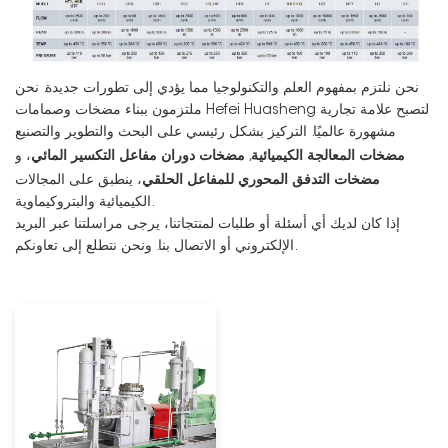
نحن نلتزم بمفهوم العلم والتكنولوجيا مما يؤدي إلى تطورات جديدة. نحن
ملتزمون ببناء مضخات وصمامات Hefei Huasheng لتصبح علامة تجارية
مشهورة عالميًا. التركيز بشكل رئيسي على البحث والتطوير والتصنيع
مضخات المعالجة الكيميائية
مضخات دوران مفاعل التكسير المائي
,
، و
مضخات التدفق المحوري للمفاعل الحلقي
، ينطبق على المجالات
الكيميائية والبتروكيماوية.
إذا كان لديك أي أسئلة أو طلبات لمنتجاتنا، يرجى مراسلتنا عبر البريد
الإلكتروني أو الاتصال بنا. ونحن نتطلع إلى تعاونكم.