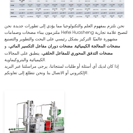
نحن نلتزم بمفهوم العلم والتكنولوجيا مما يؤدي إلى تطورات جديدة. نحن
ملتزمون ببناء مضخات وصمامات Hefei Huasheng لتصبح علامة تجارية
مشهورة عالميًا. التركيز بشكل رئيسي على البحث والتطوير والتصنيع
مضخات المعالجة الكيميائية
مضخات دوران مفاعل التكسير المائي
,
، و
مضخات التدفق المحوري للمفاعل الحلقي
، ينطبق على المجالات
الكيميائية والبتروكيماوية.
إذا كان لديك أي أسئلة أو طلبات لمنتجاتنا، يرجى مراسلتنا عبر البريد
الإلكتروني أو الاتصال بنا. ونحن نتطلع إلى تعاونكم.