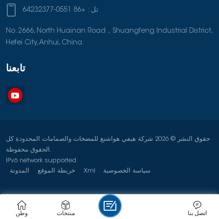
تل :
+86 0551-64232377
No. 2666, North Huainan Road，Shuangfeng Industrial District,
Hefei City, Anhui, China.
تابعنا
حقوق النشر © 2026 شركة هيفي هواشنغ للمضخات والصمامات المحدودة كل
الحقوق محفوظة.
IPv6 network supported.
سياسة الخصوصية
Xml
خريطة الموقع
المدونة
اتصل بنا
منتجات
وطن